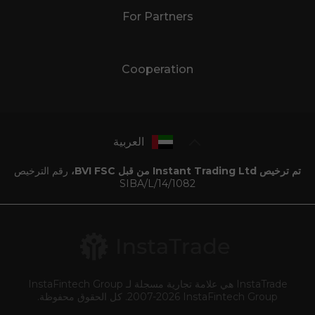
For Partners
Cooperation
العربية
تم ترخيص Instant Trading Ltd من قبل BVI FSC،
رقم الترخيص
SIBA/L/14/1082
InstaTrade هي علامة تجارية مسجلة لـ InstaFintech Group
2007-2026 InstaFintech Group. كل الحقوق محفوظة.