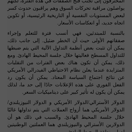
المحترفون إلى تجنب فتح الصفقات في هذه الفترة، لكنهم
يواصلون مراقبة تحركات السوق وهم يراقبون حدوث كسر
لبعض المستويات النفسية أو التاريخية الرئيسية، أو تكوين
اتجاه جديد، أو انعكاسات الأسعار.
بالنسبة للمبتدئين، فهي أنسب فترة للتعلم وإجراء
صفقاتهم الأولى حيث أن الخطر ضئيل. إلى جانب ذلك،
يمكن أن تثبت بعض أنظمة التداول الآلية التي يتم ضبطها
للتداول المسطح فعاليتها خلال جلسة المحيط الهادئ. ومع
ذلك، يمكن أن تكون هناك بعض الفترات من التقلبات
المتزايدة عندما يعلن نظام الاحتياطي الفيدرالي الأمريكي
عن نتائج اجتماع السياسة المعتاد. يمكن أن يكون رد
الفعل الفوري على هذه الإعلانات حادًا إلى حد ما، لذلك
يمكن أن يكون له تأثير كبير على ديناميكيات السعر.
الدولار الأسترالي/الدولار الأمريكي و الدولار النيوزيلندي/
الدولار الأمريكي هما أزواج العملات التي يتم تداولها غالبًا
خلال جلسة المحيط الهادئ. والسبب في ذلك هو أن
الدولارين الأسترالي والنيوزيلندي هما العملتين الوطنيتين
لدول منطقة المحيط الهادئ.