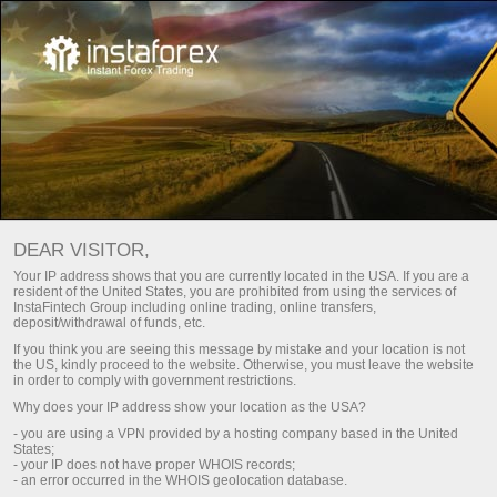
ساعات طوابق التداول من إنستافوركس
DEAR VISITOR,
Your IP address shows that you are currently located in the USA. If you are a
resident of the United States, you are prohibited from using the services of
InstaFintech Group including online trading, online transfers,
deposit/withdrawal of funds, etc.
If you think you are seeing this message by mistake and your location is not
the US, kindly proceed to the website. Otherwise, you must leave the website
in order to comply with government restrictions.
Why does your IP address show your location as the USA?
- you are using a VPN provided by a hosting company based in the United
States;
- your IP does not have proper WHOIS records;
- an error occurred in the WHOIS geolocation database.