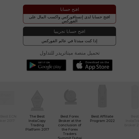
افتح حسابا
افتح حسابا لدى إنستافوركس واكسب المال على
الفوركس
افتح حسابا تجريبيا
إذا كنت مبتدئا في عالم الفوركس
تحميل منصة ميتاتريدر للتداول
 Best ECN
The Best
Best Forex
Best Affiliate
Best
ker 2017
InstaCopy
Broker at the
Program 2022
InstaTr
Trading
conclusion of
broker 
Platform 2017
the Forex
Traders
Summit Dubai