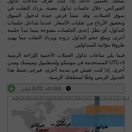
يمكنك تحسين أدائك إذا كنت تعرف ساعات تداول
الفوركس. خلال جلسات تداول معينة، يزداد التقلب في
سوق العملات، وقد تنشأ فرص جيدة لدخول السوق
وتحقيق الأرباح من تقلبات الأسعار. عندما تتداخل جلسات
التداول، أي تظل إحدى الجلسات مفتوحة بينما تبدأ جلسة
أخرى، ويبلغ حجم التداول ذروته ويزداد التقلب مما يهيئ
ظروفا مؤاتية للمتداولين.
فيما يلي ساعات تداول العملات الأجنبية للإزاحة الزمنية
UTC+3 المستخدمة في موسكو وإسطنبول ومينسك ومدن
أخرى. إذا كنت تعيش في مدينة أخرى، فيرجى ضبط هذا
الجدول الزمني وفقًا لمنطقتك الزمنية.
(UTC +01:00) لندن
23
22
21
20
19
18
17
16
15
14
13
12
11
10
9
8
7
6
5
4
3
2
1
0
المحيط الهادئ
لندن
آسيا
فرانكفورت
شيكاغو
طوكيو
نيويورك
هونج كونج