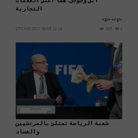
أبل وجوجل: هما أغنى العلامات
التجارية
<p> </ p>
11:14 2017-06-05 UTC+00
328
4
شعبة الرياضة تمتلئ بالمرتشيين
والفساد