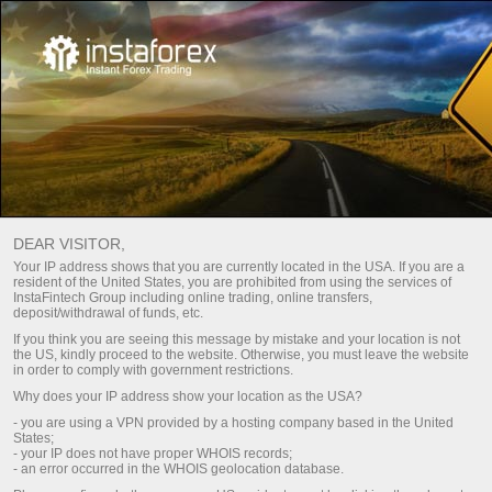
أخبار مصورة
Forex Analytics
For Traders
DEAR VISITOR,
Your IP address shows that you are currently located in the USA. If you are a
PHOTOS OF RECENT EVENTS
resident of the United States, you are prohibited from using the services of
InstaFintech Group including online trading, online transfers,
deposit/withdrawal of funds, etc.
If you think you are seeing this message by mistake and your location is not
drawal
قم بإيداع
the US, kindly proceed to the website. Otherwise, you must leave the website
in order to comply with government restrictions.
Why does your IP address show your location as the USA?
- you are using a VPN provided by a hosting company based in the United
States;
مسح عامل التصفية
- your IP does not have proper WHOIS records;
- an error occurred in the WHOIS geolocation database.
مرشح الزمن