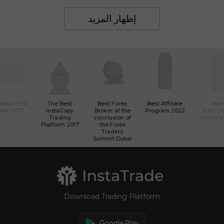
إظهار المزيد
 Best ECN
The Best
Best Forex
Best Affiliate
Best
ker 2017
InstaCopy
Broker at the
Program 2022
InstaTr
Trading
conclusion of
broker 
Platform 2017
the Forex
Traders
Summit Dubai
Download Trading Platform