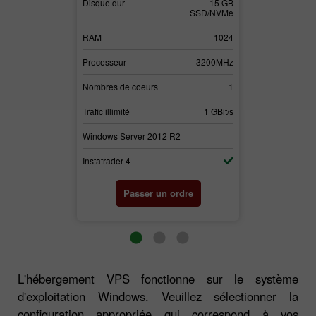
30 GB
Disque dur
15 GB
Disque dur
SSD/NVMe
SSD/NVMe
3072
RAM
1024
RAM
3700MHz
Processeur
3200MHz
Processeur
2
Nombres de coeurs
1
Nombres de c
1 GBit/s
Trafic illimité
1 GBit/s
Trafic illimité
2
Windows Server 2012 R2
Windows Serv
Instatrader 4
Instatrader 4
rdre
Passer un ordre
Pas
L'hébergement VPS fonctionne sur le système
d'exploitation Windows. Veuillez sélectionner la
configuration appropriée qui correspond à vos