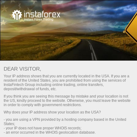
Pour les traders
Conditions de trading
Hébergement VPS
DEAR VISITOR,
Your IP address shows that you are currently located in the USA. If you are a
Hébergement VPS
resident of the United States, you are prohibited from using the services of
InstaFintech Group including online trading, online transfers,
deposit/withdrawal of funds, etc.
(serveur) pour les
If you think you are seeing this message by mistake and your location is not
the US, kindly proceed to the website. Otherwise, you must leave the website
traders Forex
in order to comply with government restrictions.
Why does your IP address show your location as the USA?
L'hébergement VPS (Virtual Private Server) est
- you are using a VPN provided by a hosting company based in the United
States;
un outil qui vous aidera à organiser
- your IP does not have proper WHOIS records;
correctement le trading sur le marché des
- an error occurred in the WHOIS geolocation database.