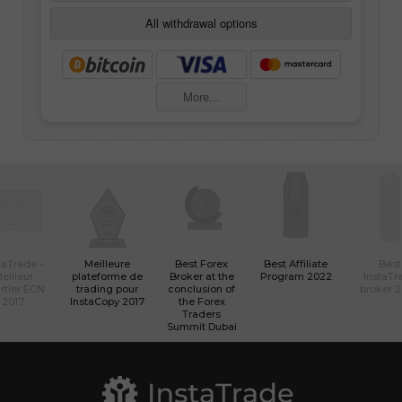
All withdrawal options
More...
taTrade -
Meilleure
Best Forex
Best Affiliate
Best
eilleur
plateforme de
Broker at the
Program 2022
InstaTr
rtier ECN
trading pour
conclusion of
broker 
2017
InstaCopy 2017
the Forex
Traders
Summit Dubai