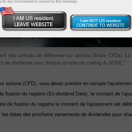
y for any inconvenience caused by this message.
cient des contrats de différence sur actions (Share CFDs). L
ent de dividende pour chaque compte de trading du NYSE.
*
sur actions (CFD), vous devez prendre en compte l'ajustemen
 de fixation du registre (Ex-dividend Date), le montant de l'aj
 date de fixation du registre le montant de l'ajustement est déb
ur les dates des prochains versements de dividendes pour ch