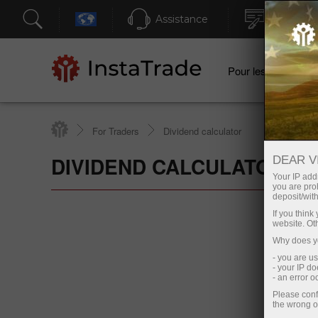
Assistance
Ouvertur
Pour les traders
For Traders
Dividend calculator
DIVIDEND CALCULATOR
DEAR V
Your IP addr
you are proh
deposit/with
If you thin
website. Ot
Why does yo
- you are u
- your IP d
- an error 
Please conf
the wrong o