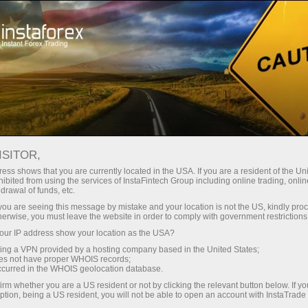
e rapide de compte
Plateforme de trading
Pour les traders
Pour les partenaires
Company Serv
débutants
ISITOR,
Ma
ess shows that you are currently located in the USA. If you are a resident of the Uni
ibited from using the services of InstaFintech Group including online trading, online
drawal of funds, etc.
k you are seeing this message by mistake and your location is not the US, kindly pro
herwise, you must leave the website in order to comply with government restrictions
ur IP address show your location as the USA?
sing a VPN provided by a hosting company based in the United States;
oes not have proper WHOIS records;
occurred in the WHOIS geolocation database.
irm whether you are a US resident or not by clicking the relevant button below. If y
ption, being a US resident, you will not be able to open an account with InstaTrad