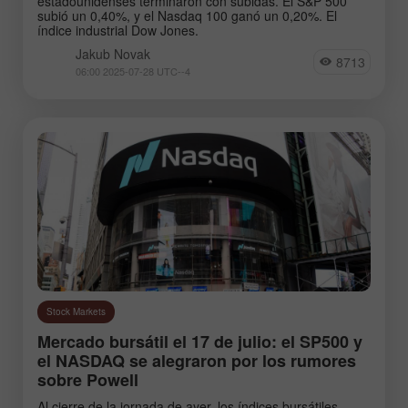
estadounidenses terminaron con subidas. El S&P 500
subió un 0,40%, y el Nasdaq 100 ganó un 0,20%. El
índice industrial Dow Jones.
Jakub Novak
8713
06:00 2025-07-28 UTC--4
Stock Markets
Mercado bursátil el 17 de julio: el SP500 y
el NASDAQ se alegraron por los rumores
sobre Powell
Al cierre de la jornada de ayer, los índices bursátiles