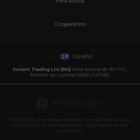
Para socios
Cooperation
Español
Instant Trading Ltd (BVI)
tiene licencia de BVI FSC,
Número de Licencia SIBA/L/14/1082
InstaTrade es una marca registrada de InstaFintech Group.
© 2007-2026 Grupo InstaFintech. Todos los derechos
reservados.