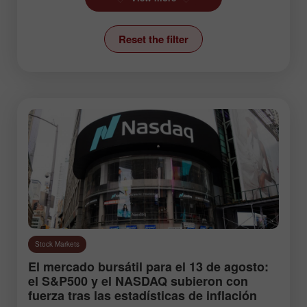
Ichimoku Indicator
Reset the filter
News
Stock Markets
Technical analysis
Trading plan
Trend line
Wave analysis
Instruments:
Stock Markets
EURUSD
GBPUSD
El mercado bursátil para el 13 de agosto:
USDCHF
USDCAD
el S&P500 y el NASDAQ subieron con
fuerza tras las estadísticas de inflación
USDJPY
AUDUSD