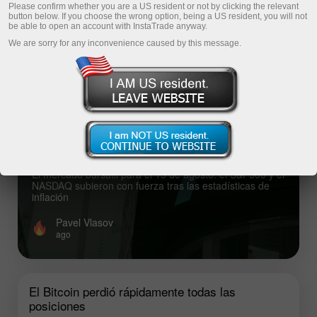
Please confirm whether you are a US resident or not by clicking the relevant
button below. If you choose the wrong option, being a US resident, you will not
Fresh analysis articles
be able to open an account with InstaTrade anyway.
We are sorry for any inconvenience caused by this message.
Top analysis articles
El mercado bursátil para el 13 de agosto:
el S&P500 y el NASDAQ subieron con
fuerza tras las estadísticas de inflación
El mercado bursátil para el 13 de agosto: el S&P500 y el
NASDAQ subieron con fuerza tras las estadísticas de
inflación
Pavel Vlasov
ago
El Bitcoin perdió rápidamente todas las
posiciones