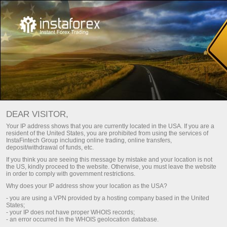
For traders
Trade analysis articles
Trade reviews
ANÁLISIS DE FOREX:
DEAR VISITOR,
ACTUALIZACIONES DIARIAS
Your IP address shows that you are currently located in the USA. If you are a
resident of the United States, you are prohibited from using the services of
DEL MERCADO
InstaFintech Group including online trading, online transfers,
deposit/withdrawal of funds, etc.
If you think you are seeing this message by mistake and your location is not
the US, kindly proceed to the website. Otherwise, you must leave the website
raciones
Deposite dinero
in order to comply with government restrictions.
Why does your IP address show your location as the USA?
emo
Retire dinero
- you are using a VPN provided by a hosting company based in the United
States;
- your IP does not have proper WHOIS records;
- an error occurred in the WHOIS geolocation database.