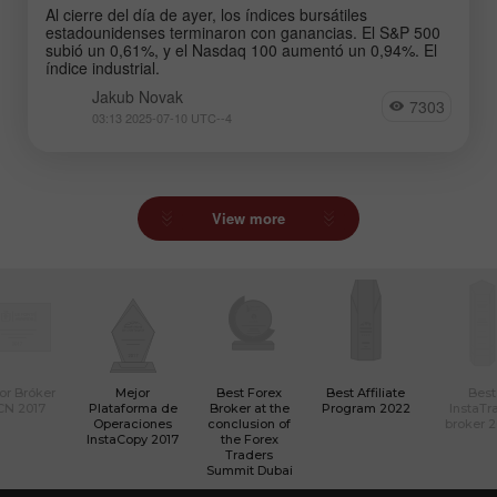
Al cierre del día de ayer, los índices bursátiles
estadounidenses terminaron con ganancias. El S&P 500
subió un 0,61%, y el Nasdaq 100 aumentó un 0,94%. El
índice industrial.
Jakub Novak
7303
03:13 2025-07-10 UTC--4
View more
or Bróker
Mejor
Best Forex
Best Affiliate
Best
CN 2017
Plataforma de
Broker at the
Program 2022
InstaTr
Operaciones
conclusion of
broker 
InstaCopy 2017
the Forex
Traders
Summit Dubai