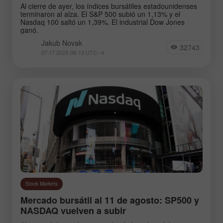
GBPJPY
EURGBP
Al cierre de ayer, los índices bursátiles estadounidenses
terminaron al alza. El S&P 500 subió un 1,13% y el
EURJPY
NZDUSD
Nasdaq 100 saltó un 1,39%. El industrial Dow Jones
ganó.
EURNZD
Silver
Jakub Novak
32743
Gold
#USDX
07:17 2025-08-13 UTC--4
Analysts:
Go to the list of analysts
Stock Markets
Mercado bursátil al 11 de agosto: SP500 y
NASDAQ vuelven a subir
Novak Jakub
Zotova Anna
Kovac