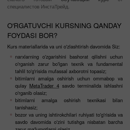
специалистов ИнстаТрейд.
O'RGATUVCHI KURSNING QANDAY
FOYDASI BOR?
Kurs materiallarida va uni o'zlashtirish davomida Siz:
narxlarning o'zgarishini bashorat qilishni uchun
o'rganish zarur bo'lgan texnik va fundamental
tahlil to'g'risida mufassal axborotni topasiz;
bitimlarni amalga oshirish uchun ommabop va
qulay
MetaTrader 4
savdo terminalida ishlashni
o'rganib olasiz;
bitimlarni amalga oshirish texnikasi bilan
tanishasiz;
bozor va uning ishtirokchilari ruhiyati to'g'risida va
savdo davomida o'zini tutishga nisbatan barcha
zarur ma'lumotlarni olasiz.