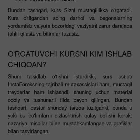
Bundan tashqari, kurs Sizni mustaqillikka o'rgatadi.
Kurs o'tilgandan so'ng darhol va begonalarning
yordamisiz valyuta bozoridagi vaziyatni zarur darajada
tahlil qilasiz va bitimlar tuzasiz.
O'RGATUVCHI KURSNI KIM ISHLAB
CHIQQAN?
Shuni ta'kidlab o'tishni istardikki, kurs ustida
InstaForeksning tajribali mutaxassislari ham, mustaqil
treyderlar ham ishlashdi, shuning uchun material
oddiy va tushunarli tilda bayon qilingan. Bundan
tashqari, dastur shunday tarzda tuzilganki, bunda u
yoki bu bo'limlarni o'zlashtirish qulay bo'lishi kerak:
nazariya misollar bilan mustahkamlangan va grafiklar
bilan tasvirlangan.