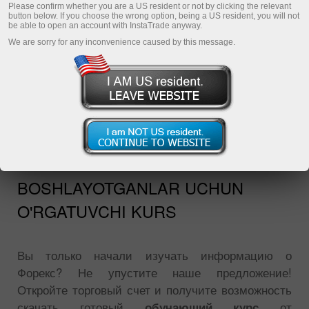
Please confirm whether you are a US resident or not by clicking the relevant
button below. If you choose the wrong option, being a US resident, you will not
be able to open an account with InstaTrade anyway.
We are sorry for any inconvenience caused by this message.
INSTAFOREKSDAN ISHNI ENDI
BOSHLAYOTGANLAR UCHUN
O'RGATUVCHI KURS
Вы только начали изучать информацию о
Форекс? Не упустите наше предложение!
Откройте торговый счет и получите возможность
скачать готовый
обучающий курс
от