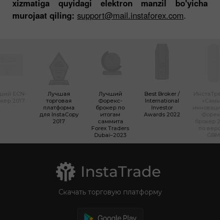
xizmatiga quyidagi elektron manzil bo'yicha
murojaat qiling:
support@mail.instaforex.com
.
ший ECN-
Лучшая
Лучший
Best Broker /
ИнстаТр
кер 2017
торговая
Форекс-
International
«Сам
платформа
брокер по
Investor
инновац
для InstaCopy
итогам
Awards 2022
Форек
2017
саммита
брокер 2
Forex Traders
по вер
Dubai–2023
GBM
Скачать торговую платформу