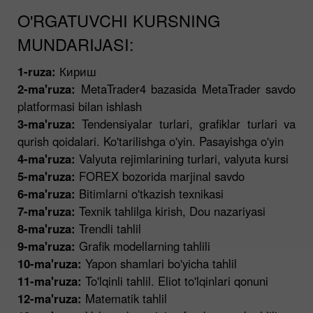
O'RGATUVCHI KURSNING
MUNDARIJASI:
1-ruza:
Кириш
2-ma'ruza:
MetaTrader4 bazasida MetaTrader savdo
platformasi bilan ishlash
3-ma'ruza:
Tendensiyalar turlari, grafiklar turlari va
qurish qoidalari. Ko'tarilishga o'yin. Pasayishga o'yin
4-ma'ruza:
Valyuta rejimlarining turlari, valyuta kursi
5-ma'ruza:
FOREX bozorida marjinal savdo
6-ma'ruza:
Bitimlarni o'tkazish texnikasi
7-ma'ruza:
Texnik tahlilga kirish, Dou nazariyasi
8-ma'ruza:
Trendli tahlil
9-ma'ruza:
Grafik modellarning tahlili
10-ma'ruza:
Yapon shamlari bo'yicha tahlil
11-ma'ruza:
To'lqinli tahlil. Eliot to'lqinlari qonuni
12-ma'ruza:
Matematik tahlil