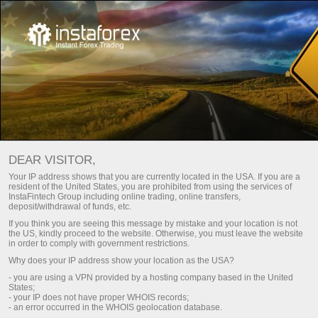
Начинающим
O'qitish
DEAR VISITOR,
Your IP address shows that you are currently located in the USA. If you are a
ОБУЧЕНИЕ С ПОМОЩЬЮ
resident of the United States, you are prohibited from using the services of
InstaFintech Group including online trading, online transfers,
ИНСТАТРЕЙД
deposit/withdrawal of funds, etc.
If you think you are seeing this message by mistake and your location is not
the US, kindly proceed to the website. Otherwise, you must leave the website
in order to comply with government restrictions.
Hisob-varag'ini to'ldirish
Снят
Why does your IP address show your location as the USA?
- you are using a VPN provided by a hosting company based in the United
States;
- your IP does not have proper WHOIS records;
- an error occurred in the WHOIS geolocation database.