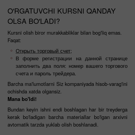
O'RGATUVCHI KURSNI QANDAY
OLSA BO'LADI?
Kursni olish biror murakkabliklar bilan bog'liq emas.
Faqat:
Открыть торговый счет
;
В форме регистрации на данной странице
заполнить два поля: номер вашего торгового
счета и пароль трейдера.
Barcha ma'lumotlarni Siz kompaniyada hisob-varag'ini
ochishda xatda olgansiz.
Mana bo'ldi!
Bundan keyin ishni endi boshlagan har bir treyderga
kerak bo'ladigan barcha materiallar bo'lgan arxivni
avtomatik tarzda yuklab olish boshlanadi.