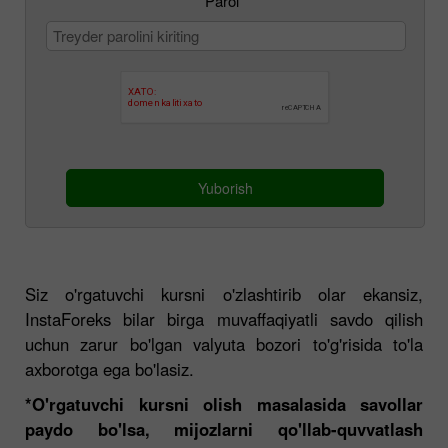
Parol
*
Yuborish
Siz o'rgatuvchi kursni o'zlashtirib olar ekansiz,
InstaForeks bilar birga muvaffaqiyatli savdo qilish
uchun zarur bo'lgan valyuta bozori to'g'risida to'la
axborotga ega bo'lasiz.
*O'rgatuvchi kursni olish masalasida savollar
paydo bo'lsa, mijozlarni qo'llab-quvvatlash