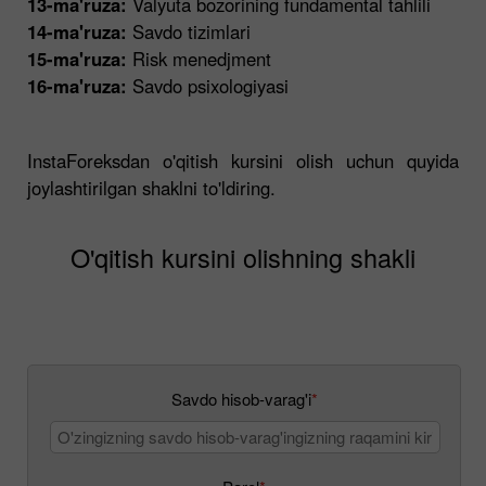
13-ma'ruza:
Valyuta bozorining fundamental tahlili
14-ma'ruza:
Savdo tizimlari
15-ma'ruza:
Risk menedjment
16-ma'ruza:
Savdo psixologiyasi
InstaForeksdan o'qitish kursini olish uchun quyida
joylashtirilgan shaklni to'ldiring.
O'qitish kursini olishning shakli
Savdo hisob-varag'i
*