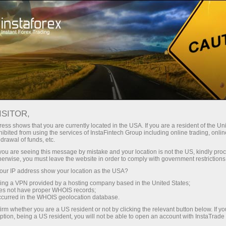
строе открытие счета
Торговая платформа
Начинающим
Партнерам
Сервисы комп
оры
Аналитика из рубрики «Свежак».
- ВЗГЛЯД НА МИР ФОРЕКС БЕЗ
ISITOR,
ess shows that you are currently located in the USA. If you are a resident of the Uni
ibited from using the services of InstaFintech Group including online trading, online
drawal of funds, etc.
Пополнить счет
Снять средства
k you are seeing this message by mistake and your location is not the US, kindly pro
herwise, you must leave the website in order to comply with government restrictions
ur IP address show your location as the USA?
ю аналитические обзоры Форекс. Однако, существенное отличи
sing a VPN provided by a hosting company based in the United States;
льном виде. Все публикуемые материалы позволят вам не тол
oes not have proper WHOIS records;
говлю с более простой и юмористической стороны.
occurred in the WHOIS geolocation database.
irm whether you are a US resident or not by clicking the relevant button below. If y
ption, being a US resident, you will not be able to open an account with InstaTrad