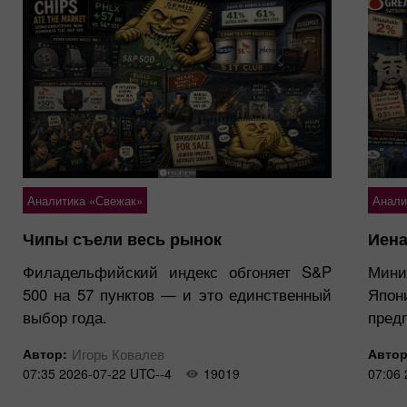
Аналитика «Свежак»
Анали
Чипы съели весь рынок
Иена
Филадельфийский индекс обгоняет S&P
Мини
500 на 57 пунктов — и это единственный
Япо
выбор года.
пред
Автор:
Игорь Ковалев
Автор
07:35 2026-07-22 UTC--4
19019
07:06 