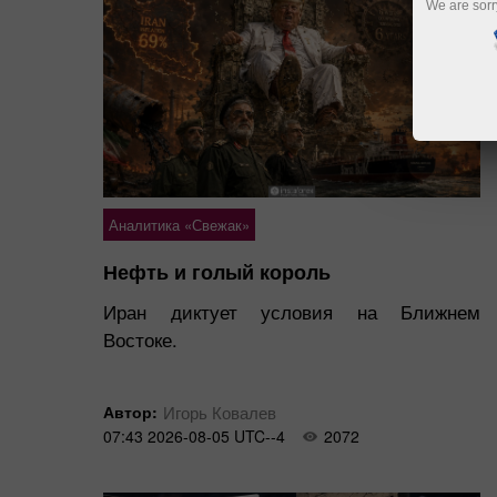
We are sorr
Аналитика «Свежак»
Нефть и голый король
Иран диктует условия на Ближнем
Востоке.
Автор:
Игорь Ковалев
07:43 2026-08-05 UTC--4
2072