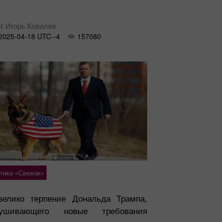
:
Игорь Ковалев
2025-04-18 UTC--4
157080
тика «Свежак»
велико терпение Дональда Трампа,
лушивающего новые требования