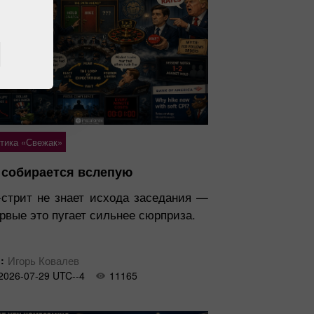
тика «Свежак»
собирается вслепую
-стрит не знает исхода заседания —
рвые это пугает сильнее сюрприза.
:
Игорь Ковалев
2026-07-29 UTC--4
11165