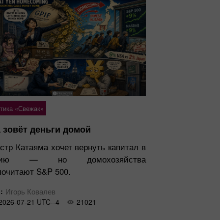
тика «Свежак»
 зовёт деньги домой
стр Катаяма хочет вернуть капитал в
нию — но домохозяйства
почитают S&P 500.
:
Игорь Ковалев
2026-07-21 UTC--4
21021