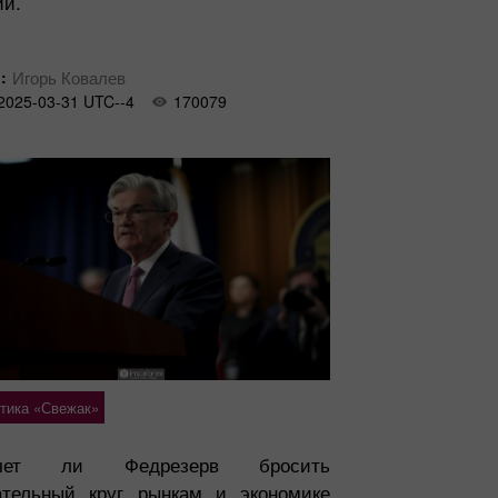
ии.
:
Игорь Ковалев
2025-03-31 UTC--4
170079
тика «Свежак»
очет ли Федрезерв бросить
ательный круг рынкам и экономике