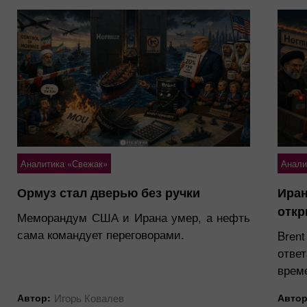
Аналитика «Свежак»
Анали
Ормуз стал дверью без ручки
Иран
откр
Меморандум США и Ирана умер, а нефть
сама командует переговорами.
Brent
отве
врем
Автор:
Игорь Ковалев
Автор