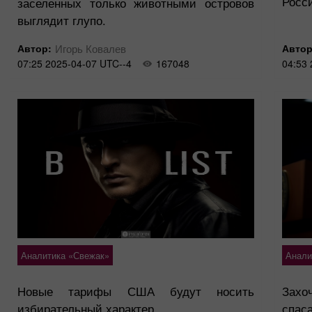
Росс
заселенных только животными островов
выглядит глупо.
Автор:
Игорь Ковалев
Автор
07:25 2025-04-07 UTC--4
167048
04:53 
Аналитика «Свежак»
Анали
Новые тарифы США будут носить
Зах
избирательный характер.
спас