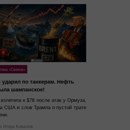
тика «Свежак»
 ударил по танкерам. Нефть
ыла шампанское!
 взлетела к $78 после атак у Ормуза,
та США и слов Трампа о пустой трате
ени.
:
Игорь Ковалев