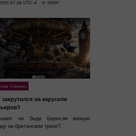
2026-07-08 UTC--4
32991
тика «Свежак»
 закрутился на карусели
мьеров?
новит ли Энди Бернхэм вечную
ду на британском троне?.