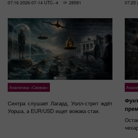
07:16 2026-07-14 UTC--4
28581
07:25 
Аналитика «Свежак»
Анали
Фунт
Синтра слушает Лагард, Уолл-стрит ждёт
пре
Уорша, а EUR/USD ищет вожака стаи.
Оста
чехар