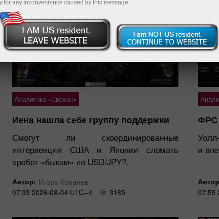
y for any inconvenience caused by this message.
Аналитика «Свежак»
Анали
Иена нашла себе группу поддержки
ФРС 
Смогут ли скоординированные
Уолл
интервенции США и Японии сломать
и впе
хребет «быкам» по USD/JPY?.
Автор:
Игорь Ковалев
Автор
07:33 2026-08-04 UTC--4
3185
07:59 