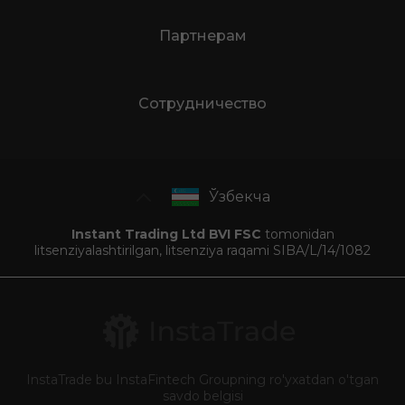
Партнерам
Сотрудничество
Ўзбекча
Instant Trading Ltd BVI FSC
tomonidan
litsenziyalashtirilgan, litsenziya raqami SIBA/L/14/1082
InstaTrade bu InstaFintech Groupning ro'yxatdan o'tgan
savdo belgisi