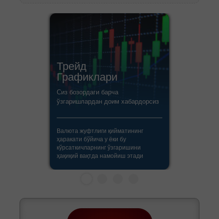
Трейд
Графиклари
Сиз бозордаги барча
ўзгаришлардан доим хабардорсиз
Валюта жуфтлиги қийматининг
ҳаракати бўйича у ёки бу
кўрсаткичларнинг ўзгаришини
ҳақиқий вақтда намойиш этади