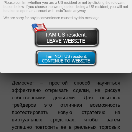
Please confirm whether you are a US resident or not by clicking the relevant
button below. If you choose the wrong option, being a US resident, you will not
be able to open an account with InstaTrade anyway.
Шахсий аккаунти рўйхатдан ўтказиш
We are sorry for any inconvenience caused by this message.
Савдо ҳисоб-варағини очиш
Демо-ҳисоб-варағини очиш
Екатерина Стихина
директор ИнстаТрейд ТВ*
Демосчет – простой способ научиться
эффективно открывать сделки, не рискуя
собственными деньгами. Для опытных
трейдеров это отличная возможность
протестировать новую стратегию на
виртуальных средствах, чтобы затем
успешно повторить ее в реальных торговых