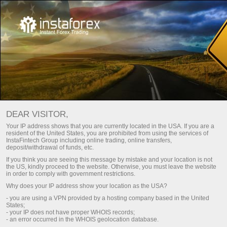
Асосий саҳифа
Начинающим
ДЕМОсчет
ДЕМО-ҳисоб-варағини очиш
DEAR VISITOR,
Научиться торговать на валютном рынке без рисков –
Your IP address shows that you are currently located in the USA. If you are a
resident of the United States, you are prohibited from using the services of
просто! Откройте демосчет в компании
ИнстаТрейд
,
InstaFintech Group including online trading, online transfers,
чтобы торговать в многофункциональном терминале
deposit/withdrawal of funds, etc.
MetaTrader с виртуальным депозитом. На это
If you think you are seeing this message by mistake and your location is not
понадобится всего несколько минут, после чего можно
the US, kindly proceed to the website. Otherwise, you must leave the website
in order to comply with government restrictions.
сразу приступить к торговле более чем 300
Why does your IP address show your location as the USA?
финансовыми инструментами с реальными котировками.
- you are using a VPN provided by a hosting company based in the United
States;
Демосчет – это ваш первый шаг к успешной торговле на
- your IP does not have proper WHOIS records;
- an error occurred in the WHOIS geolocation database.
валютном рынке!