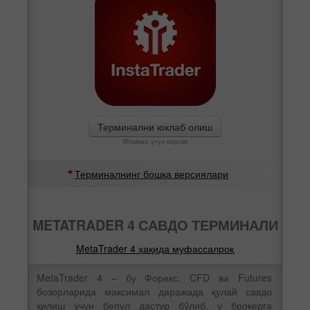
Терминални юклаб олиш
Windows учун версия
Терминалнинг бошқа версиялари
METATRADER 4 САВДО ТЕРМИНАЛИ
MetaTrader 4 ҳақида муфассалроқ
MetaTrader 4 – бу Форекс, CFD ва Futures
бозорларида максимал даражада қулай савдо
қилиш учун бепул дастур бўлиб, у брокерга