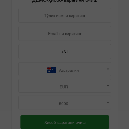
Австралия
EUR
5000
Ҳисоб-варағини очиш