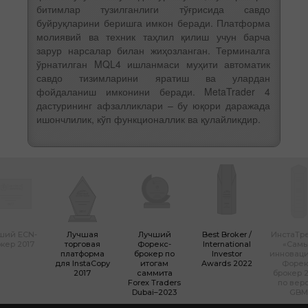
битимлар тузилганлиги тўғрисида савдо
буйруқларини беришга имкон беради. Платформа
молиявий ва техник таҳлил қилиш учун барча
зарур нарсалар билан жиҳозланган. Терминалга
ўрнатилган MQL4 ишланмаси муҳити автоматик
савдо тизимларини яратиш ва улардан
фойдаланиш имконини беради. MetaTrader 4
дастурининг афзалликлари – бу юқори даражада
ишончлилик, кўп функционаллик ва қулайликдир.
ший ECN-
Лучшая
Лучший
Best Broker /
ИнстаТр
кер 2017
торговая
Форекс-
International
«Сам
платформа
брокер по
Investor
инновац
для InstaCopy
итогам
Awards 2022
Форек
2017
саммита
брокер 2
Forex Traders
по вер
Dubai–2023
GBM