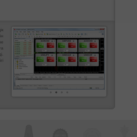
ік
ін
не
ға
і.
гі