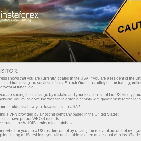
Шотты тез ашу
Сауда алаңы
Тол
Жаңа бастаушыларға
Серіктестерге
Сервисы комп
ISITOR,
ess shows that you are currently located in the USA. If you are a resident of the Uni
ibited from using the services of InstaFintech Group including online trading, online
drawal of funds, etc.
k you are seeing this message by mistake and your location is not the US, kindly pro
Толық атауы
herwise, you must leave the website in order to comply with government restrictions
ur IP address show your location as the USA?
sing a VPN provided by a hosting company based in the United States;
oes not have proper WHOIS records;
Пошта
occurred in the WHOIS geolocation database.
ған адамға сауда салуда сәтті
irm whether you are a US resident or not by clicking the relevant button below. If y
ption, being a US resident, you will not be able to open an account with InstaTrad