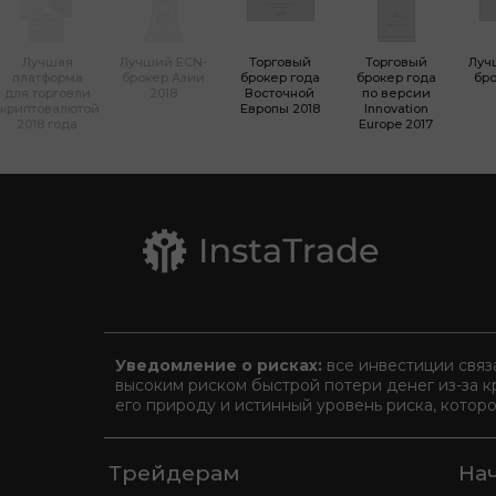
Лучшая
Лучший ECN-
Торговый
Торговый
Луч
платформа
брокер Азии
брокер года
брокер года
бро
для торговли
2018
Восточной
по версии
криптовалютой
Европы 2018
Innovation
2018 года
Europe 2017
Уведомление о рисках:
все инвестиции связ
высоким риском быстрой потери денег из-за к
его природу и истинный уровень риска, котор
Трейдерам
На