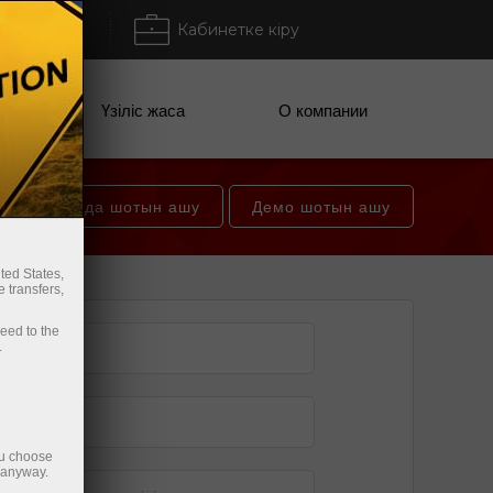
тыру / Алу
Кабинетке кіру
ании
Үзіліс жаса
О компании
Сауда шотын ашу
Демо шотын ашу
ted States,
 transfers,
ceed to the
.
ou choose
e anyway.