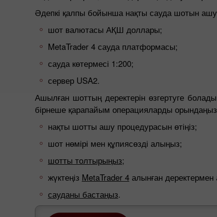
Әдепкі қалпы бойынша нақты сауда шотын ашу 
шот валютасы АҚШ доллары;
MetaTrader 4 сауда платформасы;
сауда көтермесі 1:200;
сервер USA2.
Ашылған шоттың деректерін өзгертуге болады
бірнеше қарапайым операцияларды орындаңыз
нақты шотты ашу процедурасын өтіңіз;
шот нөмірі мен құпиясөзді алыңыз;
шотты толтырыңыз;
жүктеңіз
MetaTrader 4
алынған деректермен 
сауданы бастаңыз
.