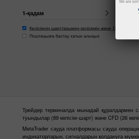
We are sorr
1-қадам
2-қадам
Келісімнің шарттарымен келісемін және 18 жаста ек
Поштаңызға бастау хатын алыңыз
Трейдер терминалда мынадай құралдармен са
туындылар (89 келісім-шарт) және CFD (26 кел
MetaTrader сауда платформасы сауда операция
индикаторларын, сигналдарын қолдануға мүмкін