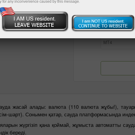
+61
y for any inconvenience caused by this message.
Австрали
енімді растайдым
MT4
уда жасай алады: валюта (110 валюта жұбы!), тауарл
ісім-шарт). Сонымен қатар, сауда платформасында инде
ларын жүргізіп қана қоймай, жұмыста автоматты сауда
дік береді.