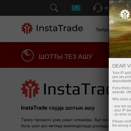
Қолдау
Трейдерлерге
ШОТТЫ ТЕЗ АШУ
DEAR V
Your IP addr
you are proh
deposit/with
If you thin
website. Ot
Why does yo
InstaTrade сауда шотын ашу
- you are u
- your IP d
- an error 
Тіркеу процессі ұзақ уақыт алмайды. Бұл жаңадан баста
Please conf
болу үшін қол жетімді мүмкіндіктерді ұсынады.
the wrong o