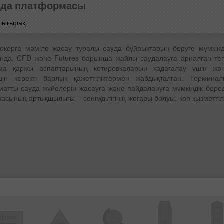
ауда платформасы
олығырақ
окерге мәміле жасау туралы сауда бұйрықтарын беруге мүмкінд
нда, CFD және Futures барынша жайлы саудалауға арналған тег
ма қаржы аспаптарының котировкаларын қадағалау үшін жә
ін керекті барлық қажеттіліктермен жабдықталған. Терминал
оматты сауда жүйелерін жасауға және пайдалануға мүмкіндік беред
асының артықшылығы – сенімділігінің жоғары болуы, көп қызметтілі