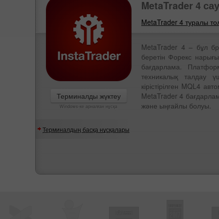
MetaTrader 4 с
MetaTrader 4 туралы т
MetaTrader 4 – бұл бр
беретін Форекс нарығы
бағдарлама. Платфор
техникалық талдау үш
кірістірілген MQL4 авт
Терминалды жүктеу
MetaTrader 4 бағдарлам
және ыңғайлы болуы.
Windows-ке арналған нұсқа
Терминалдың басқа нұсқалары