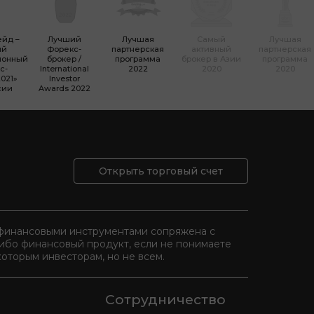
ейд –
Лучший
Лучшая
Самый
Лучшая
ый
Форекc-
партнерская
активный
партнерская
ионный
брокер /
программа
брокер в Азии
программа
с-
International
2022
2020
2020
021»
Investor
сии
Awards 2022
Открыть торговый счет
и финансовыми инструментами сопряжена с
либо финансовый продукт, если не понимаете
оторым инвесторам, но не всем.
Сотрудничество