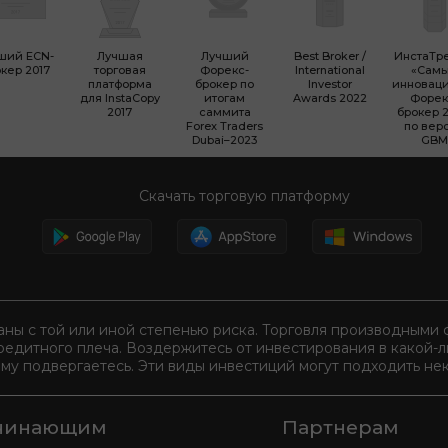
ший ECN-
Лучшая
Лучший
Best Broker /
ИнстаТр
кер 2017
торговая
Форекс-
International
«Сам
платформа
брокер по
Investor
инновац
для InstaCopy
итогам
Awards 2022
Форек
2017
саммита
брокер 2
Forex Traders
по вер
Dubai–2023
GBM
Скачать торговую платформу
аны с той или иной степенью риска. Торговля производным
редитного плеча. Воздержитесь от инвестирования в какой-
ому подвергаетесь. Эти виды инвестиций могут подходить нек
чинающим
Партнерам