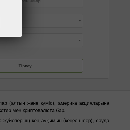
Телефон нөмірі
я
ар (алтын және күміс), америка акцияларына
кстер мен криптовалюта бар.
 жүйелерінің кең ауқымын (кеңесшілер), сауда